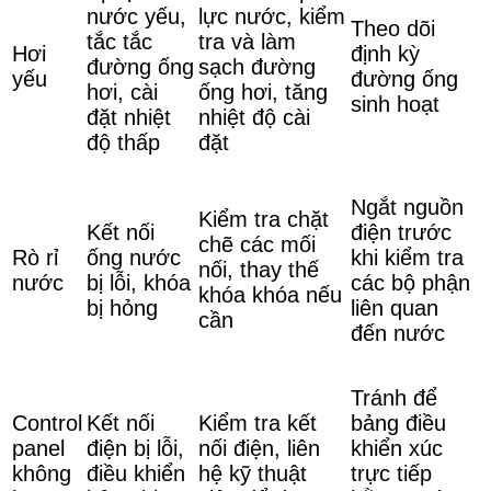
nước yếu,
lực nước, kiểm
Theo dõi
tắc tắc
tra và làm
Hơi
định kỳ
đường ống
sạch đường
yếu
đường ống
hơi, cài
ống hơi, tăng
sinh hoạt
đặt nhiệt
nhiệt độ cài
độ thấp
đặt
Ngắt nguồn
Kiểm tra chặt
Kết nối
điện trước
chẽ các mối
Rò rỉ
ống nước
khi kiểm tra
nối, thay thế
nước
bị lỗi, khóa
các bộ phận
khóa khóa nếu
bị hỏng
liên quan
cần
đến nước
Tránh để
Control
Kết nối
Kiểm tra kết
bảng điều
panel
điện bị lỗi,
nối điện, liên
khiển xúc
không
điều khiển
hệ kỹ thuật
trực tiếp