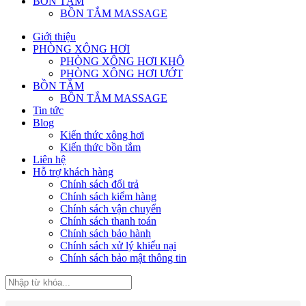
BỒN TẮM
BỒN TẮM MASSAGE
Giới thiệu
PHÒNG XÔNG HƠI
PHÒNG XÔNG HƠI KHÔ
PHÒNG XÔNG HƠI ƯỚT
BỒN TẮM
BỒN TẮM MASSAGE
Tin tức
Blog
Kiến thức xông hơi
Kiến thức bồn tắm
Liên hệ
Hỗ trợ khách hàng
Chính sách đổi trả
Chính sách kiểm hàng
Chính sách vận chuyển
Chính sách thanh toán
Chính sách bảo hành
Chính sách xử lý khiếu nại
Chính sách bảo mật thông tin