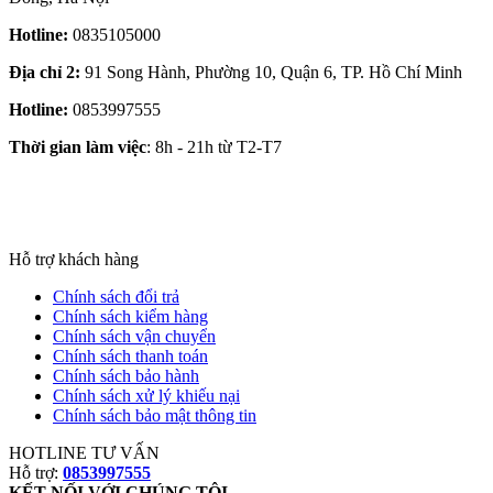
Hotline:
0835105000
Địa chỉ 2:
91 Song Hành, Phường 10, Quận 6, TP. Hồ Chí Minh
Hotline:
0853997555
Thời gian làm việc
: 8h - 21h từ T2-T7
Hỗ trợ khách hàng
Chính sách đổi trả
Chính sách kiểm hàng
Chính sách vận chuyển
Chính sách thanh toán
Chính sách bảo hành
Chính sách xử lý khiếu nại
Chính sách bảo mật thông tin
HOTLINE TƯ VẤN
Hỗ trợ:
0853997555
KẾT NỐI VỚI CHÚNG TÔI