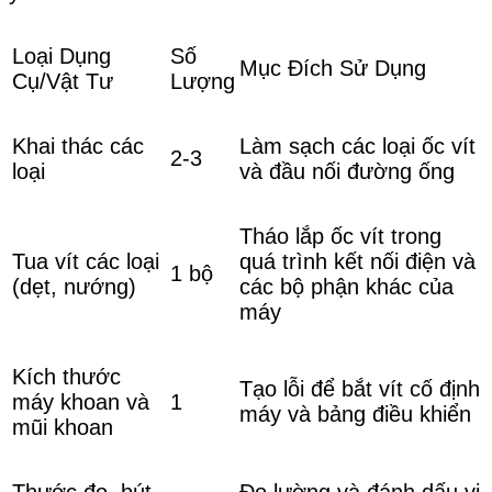
Loại Dụng
Số
Mục Đích Sử Dụng
Cụ/Vật Tư
Lượng
Khai thác các
Làm sạch các loại ốc vít
2-3
loại
và đầu nối đường ống
Tháo lắp ốc vít trong
Tua vít các loại
quá trình kết nối điện và
1 bộ
(dẹt, nướng)
các bộ phận khác của
máy
Kích thước
Tạo lỗi để bắt vít cố định
máy khoan và
1
máy và bảng điều khiển
mũi khoan
Thước đo, bút
Đo lường và đánh dấu vị