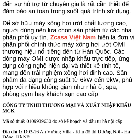
đến sự hỗ trợ từ chuyên gia là rất cần thiết để
đảm bảo an toàn trong suốt quá trình sử dụng.
Để sở hữu máy xông hơi ướt chất lượng cao,
người dùng nên lựa chọn sản phẩm từ các nhà
phân phối uy tín.
Zcasa Việt Nam
hiện là đơn vị
phân phối chính thức máy xông hơi ướt OMI –
thương hiệu nổi tiếng đến từ Hàn Quốc. Các
dòng máy OMI được nhập khẩu trực tiếp, ứng
dụng công nghệ hiện đại và thiết kế tinh tế,
mang đến trải nghiệm xông hơi đỉnh cao. Sản
phẩm đa dạng công suất từ 6kW đến 9kW, phù
hợp với nhiều không gian như nhà ở, spa,
phòng gym hay khách sạn cao cấp
CÔNG TY TNHH THƯƠNG MẠI VÀ XUẤT NHẬP KHẨU
MCK
Mã số thuế: 0109939630 do sở kế hoạch và đầu tư hà nội cấp
Địa chỉ 1:
D03-16 An Vượng Villa - Khu đô thị Dương Nội - Hà
Đông, Hà Nội