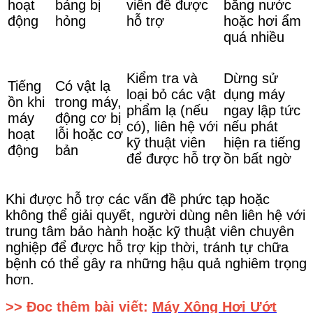
hoạt
bảng bị
viên để được
bằng nước
động
hỏng
hỗ trợ
hoặc hơi ẩm
quá nhiều
Kiểm tra và
Dừng sử
Tiếng
Có vật lạ
loại bỏ các vật
dụng máy
ồn khi
trong máy,
phẩm lạ (nếu
ngay lập tức
máy
động cơ bị
có), liên hệ với
nếu phát
hoạt
lỗi hoặc cơ
kỹ thuật viên
hiện ra tiếng
động
bản
để được hỗ trợ
ồn bất ngờ
Khi được hỗ trợ các vấn đề phức tạp hoặc
không thể giải quyết, người dùng nên liên hệ với
trung tâm bảo hành hoặc kỹ thuật viên chuyên
nghiệp để được hỗ trợ kịp thời, tránh tự chữa
bệnh có thể gây ra những hậu quả nghiêm trọng
hơn.
>> Đọc thêm bài viết:
Máy Xông Hơi Ướt