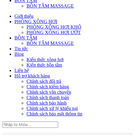
BỒN TẮM
BỒN TẮM MASSAGE
Giới thiệu
PHÒNG XÔNG HƠI
PHÒNG XÔNG HƠI KHÔ
PHÒNG XÔNG HƠI ƯỚT
BỒN TẮM
BỒN TẮM MASSAGE
Tin tức
Blog
Kiến thức xông hơi
Kiến thức bồn tắm
Liên hệ
Hỗ trợ khách hàng
Chính sách đổi trả
Chính sách kiểm hàng
Chính sách vận chuyển
Chính sách thanh toán
Chính sách bảo hành
Chính sách xử lý khiếu nại
Chính sách bảo mật thông tin