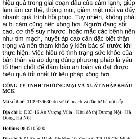
hiệu quả trong giai đoạn đầu của cảm lạnh, giúp
làm ấm cơ thể, thông mũi, giảm mệt mỏi và đẩy
nhanh quá trình hồi phục. Tuy nhiên, không phải
ai bị cảm cũng nên xông hơi. Người đang sốt
cao, cơ thể suy nhược, hoặc mắc các bệnh nền
như tim mạch, huyết áp cao cần đặc biệt thận
trọng và nên tham khảo ý kiến bác sĩ trước khi
thực hiện. Việc hiểu rõ tình trạng sức khỏe của
bản thân và áp dụng đúng phương pháp là yếu
tố then chốt để đảm bảo an toàn và đạt được
hiệu quả tốt nhất từ liệu pháp xông hơi
.
CÔNG TY TNHH THƯƠNG MẠI VÀ XUẤT NHẬP KHẨU
MCK
Mã số thuế: 0109939630 do sở kế hoạch và đầu tư hà nội cấp
Địa chỉ 1:
D03-16 An Vượng Villa - Khu đô thị Dương Nội - Hà
Đông, Hà Nội
Hotline:
0835105000
Địa chỉ 2:
91 Song Hành, Phường 10, Quận 6, TP. Hồ Chí Minh