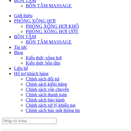
BỒN TẮM
BỒN TẮM MASSAGE
Giới thiệu
PHÒNG XÔNG HƠI
PHÒNG XÔNG HƠI KHÔ
PHÒNG XÔNG HƠI ƯỚT
BỒN TẮM
BỒN TẮM MASSAGE
Tin tức
Blog
Kiến thức xông hơi
Kiến thức bồn tắm
Liên hệ
Hỗ trợ khách hàng
Chính sách đổi trả
Chính sách kiểm hàng
Chính sách vận chuyển
Chính sách thanh toán
Chính sách bảo hành
Chính sách xử lý khiếu nại
Chính sách bảo mật thông tin