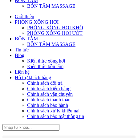
BỒN TẮM
BỒN TẮM MASSAGE
Giới thiệu
PHÒNG XÔNG HƠI
PHÒNG XÔNG HƠI KHÔ
PHÒNG XÔNG HƠI ƯỚT
BỒN TẮM
BỒN TẮM MASSAGE
Tin tức
Blog
Kiến thức xông hơi
Kiến thức bồn tắm
Liên hệ
Hỗ trợ khách hàng
Chính sách đổi trả
Chính sách kiểm hàng
Chính sách vận chuyển
Chính sách thanh toán
Chính sách bảo hành
Chính sách xử lý khiếu nại
Chính sách bảo mật thông tin