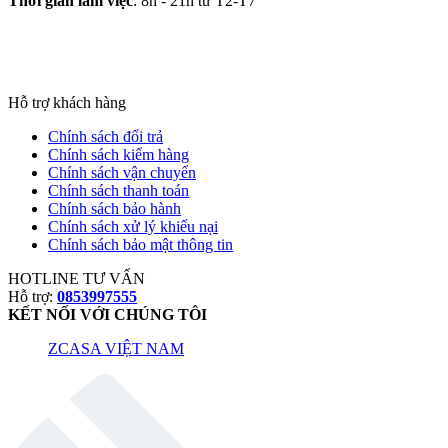
Thời gian làm việc
: 8h - 21h từ T2-T7
Hỗ trợ khách hàng
Chính sách đổi trả
Chính sách kiểm hàng
Chính sách vận chuyển
Chính sách thanh toán
Chính sách bảo hành
Chính sách xử lý khiếu nại
Chính sách bảo mật thông tin
HOTLINE TƯ VẤN
Hỗ trợ:
0853997555
KẾT NỐI VỚI CHÚNG TÔI
ZCASA VIỆT NAM