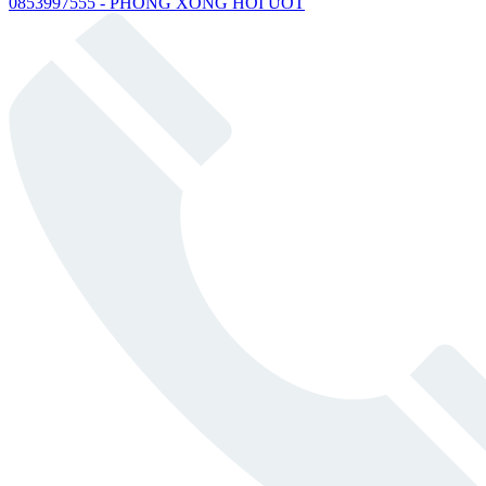
0853997555 - PHÒNG XÔNG HƠI ƯỚT