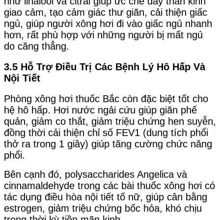
như linalool và citral giúp ức chế dây thần kinh
giao cảm, tạo cảm giác thư giãn, cải thiện giấc
ngủ, giúp người xông hơi đi vào giấc ngủ nhanh
hơn, rất phù hợp với những người bị mất ngủ
do căng thẳng.
3.5 Hỗ Trợ Điều Trị Các Bệnh Lý Hô Hấp Và
Nội Tiết
Phòng xông hơi thuốc Bắc còn đặc biệt tốt cho
hệ hô hấp. Hơi nước ngải cứu giúp giãn phế
quản, giảm co thắt, giảm triệu chứng hen suyễn,
đồng thời cải thiện chỉ số FEV1 (dung tích phổi
thở ra trong 1 giây) giúp tăng cường chức năng
phổi.
Bên cạnh đó, polysaccharides Angelica và
cinnamaldehyde trong các bài thuốc xông hơi có
tác dụng điều hòa nội tiết tố nữ, giúp cân bằng
estrogen, giảm triệu chứng bốc hỏa, khó chịu
trong thời kỳ tiền mãn kinh.