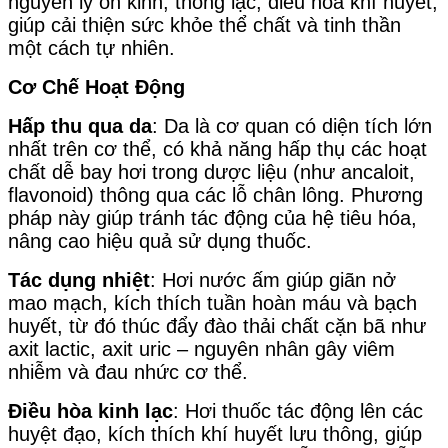
nguyên lý ôn kinh, thông lạc, điều hòa khí huyết,
giúp cải thiện sức khỏe thể chất và tinh thần
một cách tự nhiên.
Cơ Chế Hoạt Động
Hấp thu qua da
: Da là cơ quan có diện tích lớn
nhất trên cơ thể, có khả năng hấp thụ các hoạt
chất dễ bay hơi trong dược liệu (như ancaloit,
flavonoid) thông qua các lỗ chân lông. Phương
pháp này giúp tránh tác động của hệ tiêu hóa,
nâng cao hiệu quả sử dụng thuốc.
Tác dụng nhiệt
: Hơi nước ấm giúp giãn nở
mao mạch, kích thích tuần hoàn máu và bạch
huyết, từ đó thúc đẩy đào thải chất cặn bã như
axit lactic, axit uric – nguyên nhân gây viêm
nhiễm và đau nhức cơ thể.
Điều hòa kinh lạc
: Hơi thuốc tác động lên các
huyệt đạo, kích thích khí huyết lưu thông, giúp