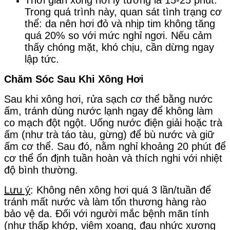
Thời gian xông hơi lý tưởng là 15-25 phút.
Trong quá trình này, quan sát tình trạng cơ
thể: da nên hơi đỏ và nhịp tim không tăng
quá 20% so với mức nghỉ ngơi. Nếu cảm
thấy chóng mặt, khó chịu, cần dừng ngay
lập tức.
Chăm Sóc Sau Khi Xông Hơi
Sau khi xông hơi, rửa sạch cơ thể bằng nước
ấm, tránh dùng nước lạnh ngay để không làm
co mạch đột ngột. Uống nước điện giải hoặc trà
ấm (như trà táo tàu, gừng) để bù nước và giữ
ấm cơ thể. Sau đó, nằm nghỉ khoảng 20 phút để
cơ thể ổn định tuần hoàn và thích nghi với nhiệt
độ bình thường.
Lưu ý
: Không nên xông hơi quá 3 lần/tuần để
tránh mất nước và làm tổn thương hàng rào
bảo vệ da. Đối với người mắc bệnh mãn tính
(như thấp khớp, viêm xoang, đau nhức xương