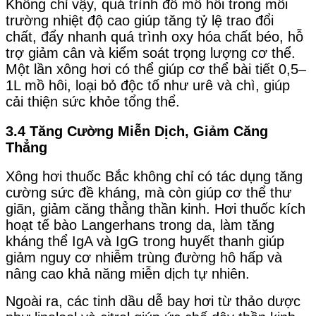
Không chỉ vậy, quá trình đổ mồ hôi trong môi
trường nhiệt độ cao giúp tăng tỷ lệ trao đổi
chất, đẩy nhanh quá trình oxy hóa chất béo, hỗ
trợ giảm cân và kiểm soát trọng lượng cơ thể.
Một lần xông hơi có thể giúp cơ thể bài tiết 0,5–
1L mồ hôi, loại bỏ độc tố như urê và chì, giúp
cải thiện sức khỏe tổng thể.
3.4 Tăng Cường Miễn Dịch, Giảm Căng
Thẳng
Xông hơi thuốc Bắc không chỉ có tác dụng tăng
cường sức đề kháng, mà còn giúp cơ thể thư
giãn, giảm căng thẳng thần kinh. Hơi thuốc kích
hoạt tế bào Langerhans trong da, làm tăng
kháng thể IgA và IgG trong huyết thanh giúp
giảm nguy cơ nhiễm trùng đường hô hấp và
nâng cao khả năng miễn dịch tự nhiên.
Ngoài ra, các tinh dầu dễ bay hơi từ thảo dược