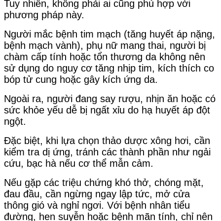
Tuy nhiên, không phải ai cũng phù hợp với
phương pháp này.
Người mắc bệnh tim mạch (tăng huyết áp nặng,
bệnh mạch vành), phụ nữ mang thai, người bị
chàm cấp tính hoặc tổn thương da không nên
sử dụng do nguy cơ tăng nhịp tim, kích thích co
bóp tử cung hoặc gây kích ứng da.
Ngoài ra, người đang say rượu, nhịn ăn hoặc có
sức khỏe yếu dễ bị ngất xỉu do hạ huyết áp đột
ngột.
Đặc biệt, khi lựa chọn thảo dược xông hơi, cần
kiểm tra dị ứng, tránh các thành phần như ngải
cứu, bạc hà nếu cơ thể mẫn cảm.
Nếu gặp các triệu chứng khó thở, chóng mặt,
đau đầu, cần ngừng ngay lập tức, mở cửa
thông gió và nghỉ ngơi. Với bệnh nhân tiểu
đường, hen suyễn hoặc bệnh mãn tính, chỉ nên