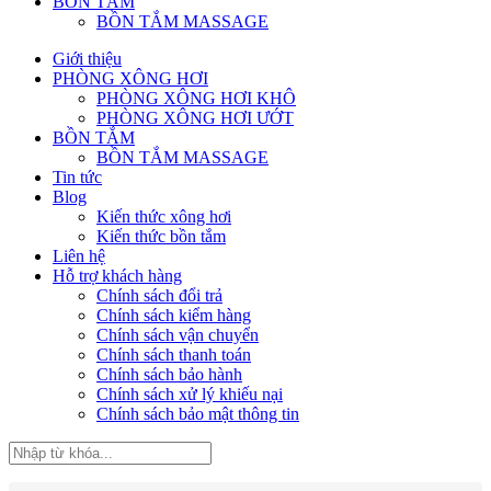
BỒN TẮM
BỒN TẮM MASSAGE
Giới thiệu
PHÒNG XÔNG HƠI
PHÒNG XÔNG HƠI KHÔ
PHÒNG XÔNG HƠI ƯỚT
BỒN TẮM
BỒN TẮM MASSAGE
Tin tức
Blog
Kiến thức xông hơi
Kiến thức bồn tắm
Liên hệ
Hỗ trợ khách hàng
Chính sách đổi trả
Chính sách kiểm hàng
Chính sách vận chuyển
Chính sách thanh toán
Chính sách bảo hành
Chính sách xử lý khiếu nại
Chính sách bảo mật thông tin