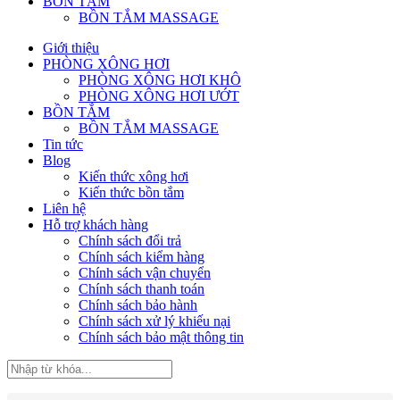
BỒN TẮM
BỒN TẮM MASSAGE
Giới thiệu
PHÒNG XÔNG HƠI
PHÒNG XÔNG HƠI KHÔ
PHÒNG XÔNG HƠI ƯỚT
BỒN TẮM
BỒN TẮM MASSAGE
Tin tức
Blog
Kiến thức xông hơi
Kiến thức bồn tắm
Liên hệ
Hỗ trợ khách hàng
Chính sách đổi trả
Chính sách kiểm hàng
Chính sách vận chuyển
Chính sách thanh toán
Chính sách bảo hành
Chính sách xử lý khiếu nại
Chính sách bảo mật thông tin