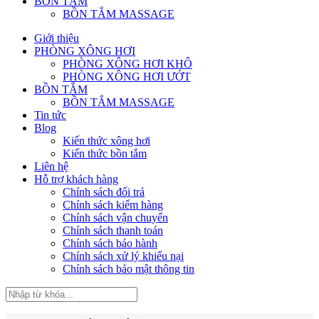
BỒN TẮM
BỒN TẮM MASSAGE
Giới thiệu
PHÒNG XÔNG HƠI
PHÒNG XÔNG HƠI KHÔ
PHÒNG XÔNG HƠI ƯỚT
BỒN TẮM
BỒN TẮM MASSAGE
Tin tức
Blog
Kiến thức xông hơi
Kiến thức bồn tắm
Liên hệ
Hỗ trợ khách hàng
Chính sách đổi trả
Chính sách kiểm hàng
Chính sách vận chuyển
Chính sách thanh toán
Chính sách bảo hành
Chính sách xử lý khiếu nại
Chính sách bảo mật thông tin