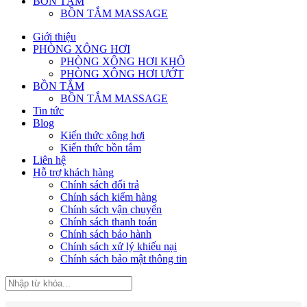
BỒN TẮM
BỒN TẮM MASSAGE
Giới thiệu
PHÒNG XÔNG HƠI
PHÒNG XÔNG HƠI KHÔ
PHÒNG XÔNG HƠI ƯỚT
BỒN TẮM
BỒN TẮM MASSAGE
Tin tức
Blog
Kiến thức xông hơi
Kiến thức bồn tắm
Liên hệ
Hỗ trợ khách hàng
Chính sách đổi trả
Chính sách kiểm hàng
Chính sách vận chuyển
Chính sách thanh toán
Chính sách bảo hành
Chính sách xử lý khiếu nại
Chính sách bảo mật thông tin