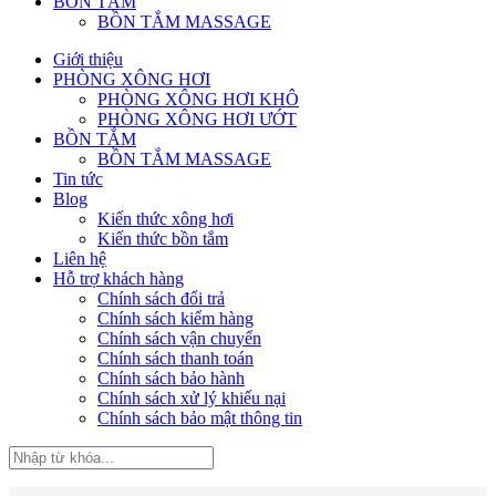
BỒN TẮM
BỒN TẮM MASSAGE
Giới thiệu
PHÒNG XÔNG HƠI
PHÒNG XÔNG HƠI KHÔ
PHÒNG XÔNG HƠI ƯỚT
BỒN TẮM
BỒN TẮM MASSAGE
Tin tức
Blog
Kiến thức xông hơi
Kiến thức bồn tắm
Liên hệ
Hỗ trợ khách hàng
Chính sách đổi trả
Chính sách kiểm hàng
Chính sách vận chuyển
Chính sách thanh toán
Chính sách bảo hành
Chính sách xử lý khiếu nại
Chính sách bảo mật thông tin