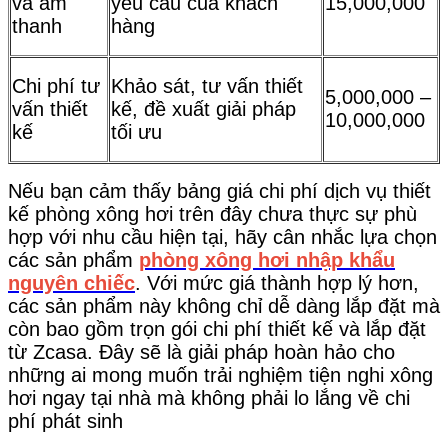
và âm
yêu cầu của khách
15,000,000
thanh
hàng
Chi phí tư
Khảo sát, tư vấn thiết
5,000,000 –
vấn thiết
kế, đề xuất giải pháp
10,000,000
kế
tối ưu
Nếu bạn cảm thấy bảng giá chi phí dịch vụ thiết
kế phòng xông hơi trên đây chưa thực sự phù
hợp với nhu cầu hiện tại, hãy cân nhắc lựa chọn
các sản phẩm
phòng xông hơi nhập khẩu
nguyên chiếc
. Với mức giá thành hợp lý hơn,
các sản phẩm này không chỉ dễ dàng lắp đặt mà
còn bao gồm trọn gói chi phí thiết kế và lắp đặt
từ Zcasa. Đây sẽ là giải pháp hoàn hảo cho
những ai mong muốn trải nghiệm tiện nghi xông
hơi ngay tại nhà mà không phải lo lắng về chi
phí phát sinh